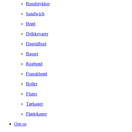
Rundstykker
Sandwich
Brød
Drikkevarer
Dagstilbud
Basser
Rugbrød
Franskbrød
Boller
Flutes
Tørkager
Flødekager
Om os