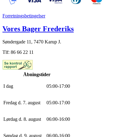
Forretningsbetingelser
Vores Bager Frederiks
Søndergade 11, 7470 Karup J.
Tlf: 86 66 22 11
Åbningstider
I dag
0
5
:
0
0
-
17
:
0
0
Fredag d. 7. august
0
5
:
0
0
-
17
:
0
0
Lørdag d. 8. august
0
6
:
0
0
-
16
:
0
0
Søndag d. 9. august
0
6
:
0
0
-
16
:
0
0