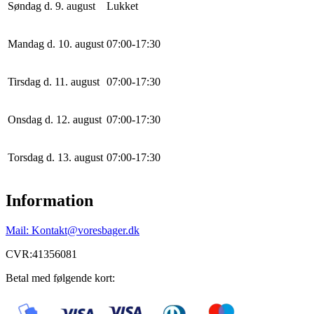
Søndag d. 9. august
Lukket
Mandag d. 10. august
0
7
:
0
0
-
17
:
30
Tirsdag d. 11. august
0
7
:
0
0
-
17
:
30
Onsdag d. 12. august
0
7
:
0
0
-
17
:
30
Torsdag d. 13. august
0
7
:
0
0
-
17
:
30
Information
Mail: Kontakt@voresbager.dk
CVR:41356081
Betal med følgende kort: