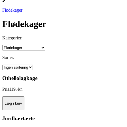
Flødekager
Flødekager
Kategorier:
Sorter:
Othellolagkage
Pris
119
,
-
kr.
Læg i kurv
Jordbærtærte