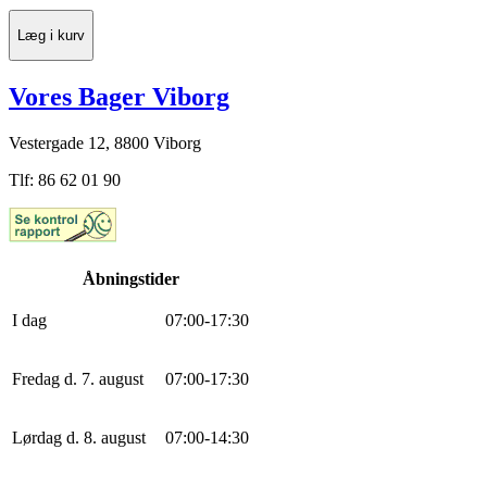
Læg i kurv
Vores Bager Viborg
Vestergade 12, 8800 Viborg
Tlf: 86 62 01 90
Åbningstider
I dag
0
7
:
0
0
-
17
:
30
Fredag d. 7. august
0
7
:
0
0
-
17
:
30
Lørdag d. 8. august
0
7
:
0
0
-
14
:
30