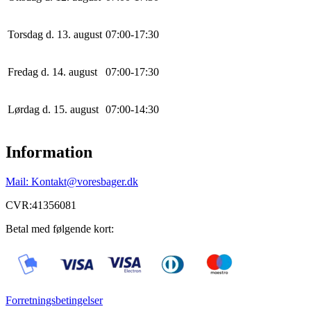
Torsdag d. 13. august
0
7
:
0
0
-
17
:
30
Fredag d. 14. august
0
7
:
0
0
-
17
:
30
Lørdag d. 15. august
0
7
:
0
0
-
14
:
30
Information
Mail: Kontakt@voresbager.dk
CVR:41356081
Betal med følgende kort:
Forretningsbetingelser