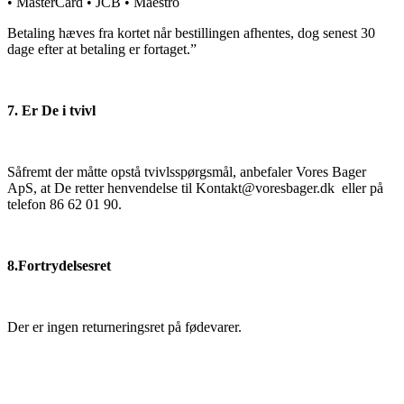
• MasterCard • JCB • Maestro
Betaling hæves fra kortet når bestillingen afhentes, dog senest 30
dage efter at betaling er fortaget.”
7. Er De i tvivl
Såfremt der måtte opstå tvivlsspørgsmål, anbefaler Vores Bager
ApS, at De retter henvendelse til Kontakt@voresbager.dk eller på
telefon 86 62 01 90.
8.Fortrydelsesret
Der er ingen returneringsret på fødevarer.