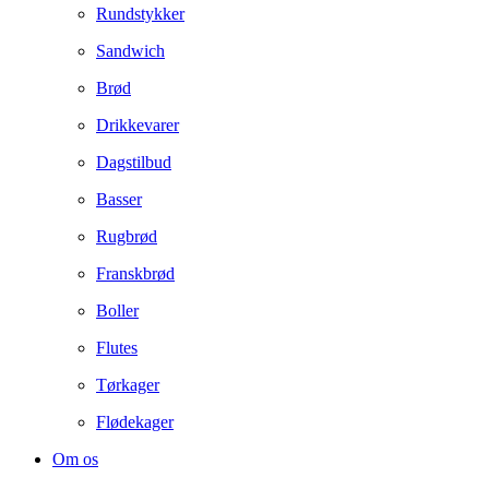
Rundstykker
Sandwich
Brød
Drikkevarer
Dagstilbud
Basser
Rugbrød
Franskbrød
Boller
Flutes
Tørkager
Flødekager
Om os