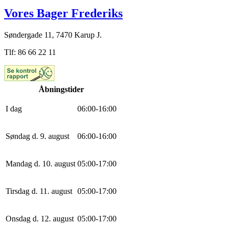
Vores Bager Frederiks
Søndergade 11, 7470 Karup J.
Tlf: 86 66 22 11
Åbningstider
I dag
0
6
:
0
0
-
16
:
0
0
Søndag d. 9. august
0
6
:
0
0
-
16
:
0
0
Mandag d. 10. august
0
5
:
0
0
-
17
:
0
0
Tirsdag d. 11. august
0
5
:
0
0
-
17
:
0
0
Onsdag d. 12. august
0
5
:
0
0
-
17
:
0
0