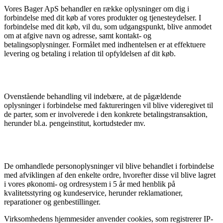
Vores Bager ApS behandler en række oplysninger om dig i
forbindelse med dit køb af vores produkter og tjenesteydelser. I
forbindelse med dit køb, vil du, som udgangspunkt, blive anmodet
om at afgive navn og adresse, samt kontakt- og
betalingsoplysninger. Formålet med indhentelsen er at effektuere
levering og betaling i relation til opfyldelsen af dit køb.
Ovenstående behandling vil indebære, at de pågældende
oplysninger i forbindelse med faktureringen vil blive videregivet til
de parter, som er involverede i den konkrete betalingstransaktion,
herunder bl.a. pengeinstitut, kortudsteder mv.
De omhandlede personoplysninger vil blive behandlet i forbindelse
med afviklingen af den enkelte ordre, hvorefter disse vil blive lagret
i vores økonomi- og ordresystem i 5 år med henblik på
kvalitetsstyring og kundeservice, herunder reklamationer,
reparationer og genbestillinger.
Virksomhedens hjemmesider anvender cookies, som registrerer IP-