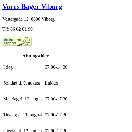
Vores Bager Viborg
Vestergade 12, 8800 Viborg
Tlf: 86 62 01 90
Åbningstider
I dag
0
7
:
0
0
-
14
:
30
Søndag d. 9. august
Lukket
Mandag d. 10. august
0
7
:
0
0
-
17
:
30
Tirsdag d. 11. august
0
7
:
0
0
-
17
:
30
Onsdag d. 12. august
0
7
:
0
0
-
17
:
30